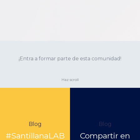
¡Entra a formar parte de esta comunidad!
Haz scroll
Blog
Blog
#SantillanaLAB
Compartir en