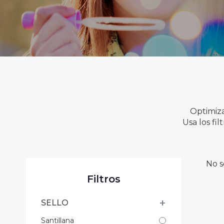
Optimiza
Usa los fi
No s
Filtros
SELLO
Santillana