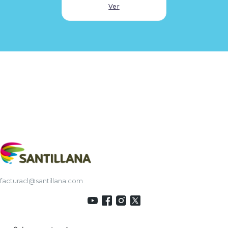
Ver
facturacl@santillana.com